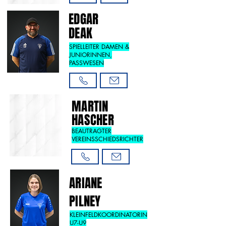
EDGAR
DEAK
SPIELLEITER DAMEN &
JUNIORINNEN,
PASSWESEN
MARTIN
HASCHER
BEAUTRAGTER
VEREINSSCHIEDSRICHTER
ARIANE
PILNEY
KLEINFELDKOORDINATORIN
U7-U9