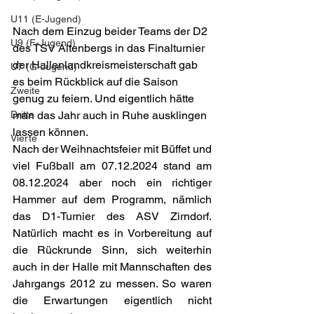
U11 (E-Jugend)
Nach dem Einzug beider Teams der D2 
U9 (F-Jugend)
des TSV Altenbergs in das Finalturnier 
der Hallenlandkreismeisterschaft gab 
U7 (G-Jugend)
es beim Rückblick auf die Saison 
Zweite
genug zu feiern. Und eigentlich hätte 
Dritte
man das Jahr auch in Ruhe ausklingen 
lassen können.
Vierte
Nach der Weihnachtsfeier mit Büffet und 
viel Fußball am 07.12.2024 stand am 
08.12.2024 aber noch ein richtiger 
Hammer auf dem Programm, nämlich 
das D1-Turnier des ASV Zirndorf. 
Natürlich macht es in Vorbereitung auf 
die Rückrunde Sinn, sich weiterhin 
auch in der Halle mit Mannschaften des 
Jahrgangs 2012 zu messen. So waren 
die Erwartungen eigentlich nicht 