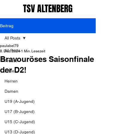
TSV ALTENBERG
Beitrag
All Posts
paulabel79
All Posts
8. Dez. 2024
1 Min. Lesezeit
Bravouröses Saisonfinale
Presse
der D2!
Erste
Herren
Damen
U19 (A-Jugend)
U17 (B-Jugend)
U15 (C-Jugend)
U13 (D-Jugend)