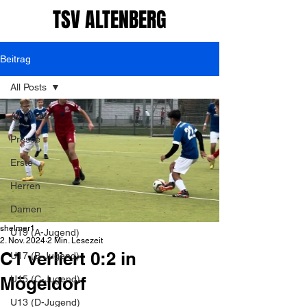
TSV ALTENBERG
Beitrag
All Posts
All Posts
Presse
Erste
Herren
Damen
shelmer1
U19 (A-Jugend)
2. Nov. 2024
2 Min. Lesezeit
C1 verliert 0:2 in
U17 (B-Jugend)
Mögeldorf
U15 (C-Jugend)
U13 (D-Jugend)