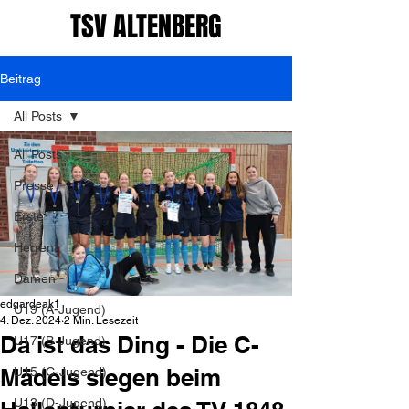
TSV ALTENBERG
Beitrag
All Posts
All Posts
Presse
Erste
Herren
Damen
edgardeak1
U19 (A-Jugend)
4. Dez. 2024
2 Min. Lesezeit
Da ist das Ding - Die C-
U17 (B-Jugend)
Mädels siegen beim
U15 (C-Jugend)
U13 (D-Jugend)