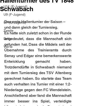
Hallenturnier des TV 1848
U11 (E-Jugend)
Schwabach
U9 (F-Jugend)
Das erste Hallenturnier der Saison – 
U7 (G-Jugend)
und dann gleich der Turniersieg.
Zweite
Es hatte sich zuletzt schon in der Runde 
angedeutet, dass die Mannschaft sich 
Dritte
gefunden hat. Dass die Mädels seit der 
Vierte
Übernahme des Trainieramts durch 
Senay und Edgar eine bemerkenswerte 
Entwicklung gemacht haben. 
Trotzdemdürfte in Schwabach niemand 
mit dem Turniersieg des TSV Altenberg 
gerechnet haben. So startete das Team 
auch verhalten ins Turnier mit einer 1:2-
Niederlage gegen den FC Wendelstein. 
Anschließend aber fand die Mannschaft 
immer besser ins Spiel, verteidigte 