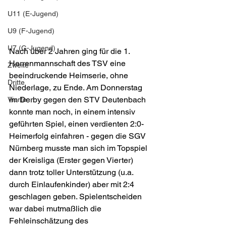
U11 (E-Jugend)
U9 (F-Jugend)
U7 (G-Jugend)
Nach über 2 Jahren ging für die 1. 
Herrenmannschaft des TSV eine 
Zweite
beeindruckende Heimserie, ohne 
Dritte
Niederlage, zu Ende. Am Donnerstag 
im Derby gegen den STV Deutenbach 
Vierte
konnte man noch, in einem intensiv 
geführten Spiel, einen verdienten 2:0-
Heimerfolg einfahren - gegen die SGV 
Nürnberg musste man sich im Topspiel 
der Kreisliga (Erster gegen Vierter) 
dann trotz toller Unterstützung (u.a. 
durch Einlaufenkinder) aber mit 2:4 
geschlagen geben. Spielentscheiden 
war dabei mutmaßlich die 
Fehleinschätzung des 