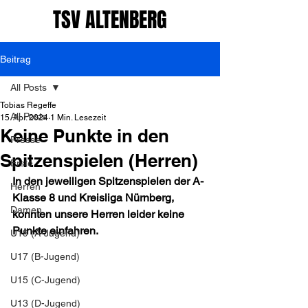
TSV ALTENBERG
Beitrag
All Posts
Tobias Regeffe
All Posts
15. Apr. 2024
1 Min. Lesezeit
Keine Punkte in den
Presse
Spitzenspielen (Herren)
Erste
In den jeweiligen Spitzenspielen der A-
Herren
Klasse 8 und Kreisliga Nürnberg, 
Damen
konnten unsere Herren leider keine 
Punkte einfahren.
U19 (A-Jugend)
U17 (B-Jugend)
U15 (C-Jugend)
U13 (D-Jugend)