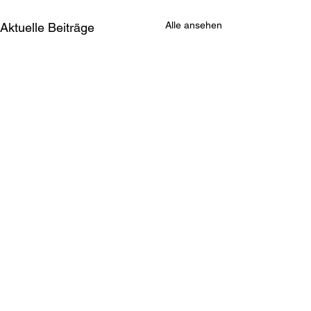
Alle ansehen
Aktuelle Beiträge
Erstes Testspie
FV Fortuna Ne
Der erste Test der