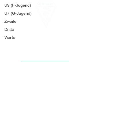
U9 (F-Jugend)
U7 (G-Jugend)
Zweite
Dritte
Vierte
TSV ALTENBERG
PRESSE
Impressum
Datenschutz
AGB
INTERN
© 2024 TSV Altenberg. Alle Rechte vorbehalten.