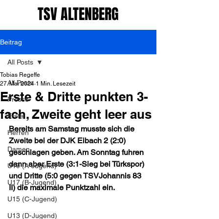
TSV ALTENBERG
Beitrag
All Posts
Tobias Regeffe
All Posts
27. Mai 2024
1 Min. Lesezeit
Erste & Dritte punkten 3-
Presse
fach, Zweite geht leer aus
Erste
Bereits am Samstag musste sich die 
Herren
Zweite bei der DJK Eibach 2 (2:0) 
Damen
geschlagen geben. Am Sonntag fuhren 
dann aber Erste (3:1-Sieg bei Türkspor) 
U19 (A-Jugend)
und Dritte (5:0 gegen TSVJohannis 83 
U17 (B-Jugend)
II) die maximale Punktzahl ein.
U15 (C-Jugend)
U13 (D-Jugend)