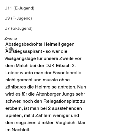
U11 (E-Jugend)
U9 (F-Jugend)
U7 (G-Jugend)
Zweite
Abstiegsbedrohte Heimelf gegen 
Dritte
Aufstiegsaspirant - so war die 
Ausgangslage für unsere Zweite vor 
Vierte
dem Match bei der DJK Eibach 2. 
Leider wurde man der Favoritenrolle 
nicht gerecht und musste ohne 
zählbares die Heimreise antreten. Nun 
wird es für die Altenberger Jungs sehr 
schwer, noch den Relegationsplatz zu 
erobern, ist man bei 2 ausstehenden 
Spielen, mit 3 Zählern weniger und 
dem negativen direkten Vergleich, klar 
im Nachteil.