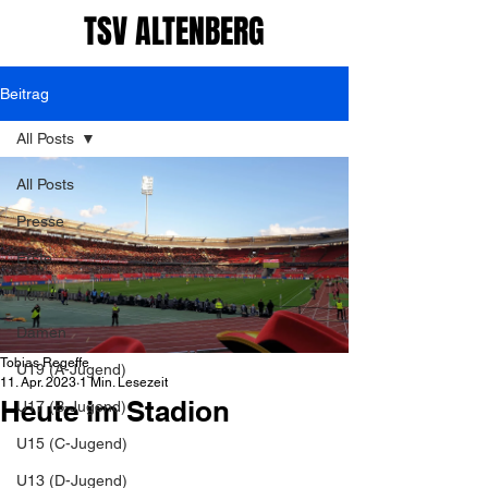
TSV ALTENBERG
Beitrag
All Posts
All Posts
Presse
Erste
Herren
Damen
Tobias Regeffe
U19 (A-Jugend)
11. Apr. 2023
1 Min. Lesezeit
Heute im Stadion
U17 (B-Jugend)
U15 (C-Jugend)
U13 (D-Jugend)