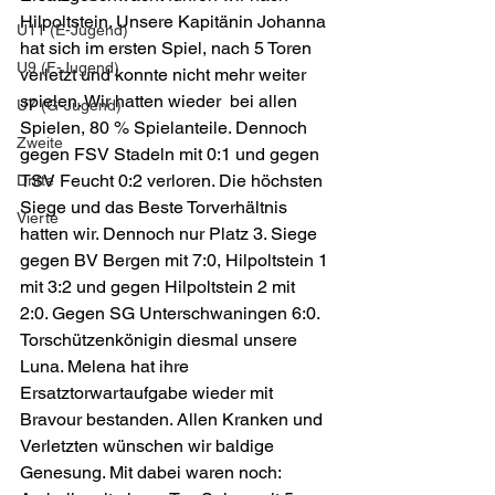
Hilpoltstein. Unsere Kapitänin Johanna 
U11 (E-Jugend)
hat sich im ersten Spiel, nach 5 Toren 
U9 (F-Jugend)
verletzt und konnte nicht mehr weiter 
spielen. Wir hatten wieder  bei allen 
U7 (G-Jugend)
Spielen, 80 % Spielanteile. Dennoch 
Zweite
gegen FSV Stadeln mit 0:1 und gegen 
TSV Feucht 0:2 verloren. Die höchsten 
Dritte
Siege und das Beste Torverhältnis 
Vierte
hatten wir. Dennoch nur Platz 3. Siege 
gegen BV Bergen mit 7:0, Hilpoltstein 1 
mit 3:2 und gegen Hilpoltstein 2 mit  
2:0. Gegen SG Unterschwaningen 6:0. 
Torschützenkönigin diesmal unsere 
Luna. Melena hat ihre 
Ersatztorwartaufgabe wieder mit 
Bravour bestanden. Allen Kranken und 
Verletzten wünschen wir baldige 
Genesung. Mit dabei waren noch: 