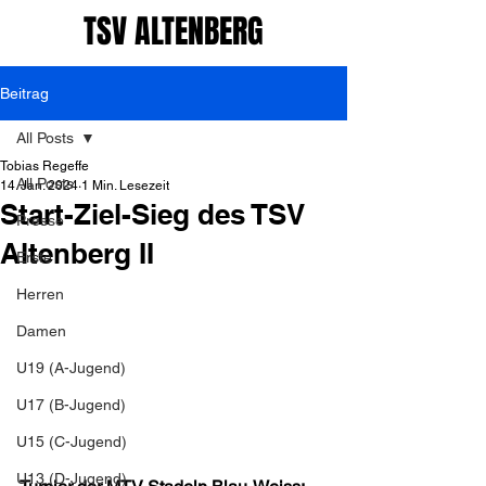
TSV ALTENBERG
Beitrag
All Posts
Tobias Regeffe
All Posts
14. Jan. 2024
1 Min. Lesezeit
Start-Ziel-Sieg des TSV
Presse
Altenberg II
Erste
Herren
Damen
U19 (A-Jugend)
U17 (B-Jugend)
U15 (C-Jugend)
U13 (D-Jugend)