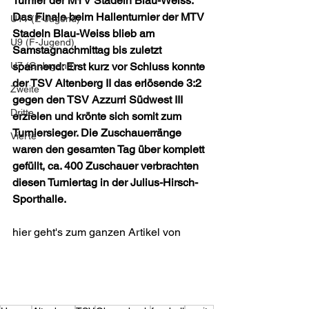
Turnier der MTV Stadeln Blau-Weiss:
Das Finale beim Hallenturnier der MTV 
U11 (E-Jugend)
Stadeln Blau-Weiss blieb am 
U9 (F-Jugend)
Samstagnachmittag bis zuletzt 
spannend: Erst kurz vor Schluss konnte 
U7 (G-Jugend)
der TSV Altenberg II das erlösende 3:2 
Zweite
gegen den TSV Azzurri Südwest III 
Dritte
erzielen und krönte sich somit zum 
Turniersieger. Die Zuschauerränge 
Vierte
waren den gesamten Tag über komplett 
gefüllt, ca. 400 Zuschauer verbrachten 
diesen Turniertag in der Julius-Hirsch-
Sporthalle.
hier geht's zum ganzen Artikel von