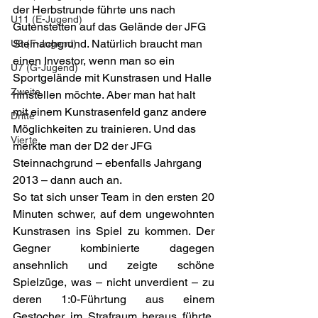
der Herbstrunde führte uns nach 
U11 (E-Jugend)
Gutenstetten auf das Gelände der JFG 
Steinachgrund. Natürlich braucht man 
U9 (F-Jugend)
einen Investor, wenn man so ein 
U7 (G-Jugend)
Sportgelände mit Kunstrasen und Halle 
Zweite
hinstellen möchte. Aber man hat halt 
mit einem Kunstrasenfeld ganz andere 
Dritte
Möglichkeiten zu trainieren. Und das 
Vierte
merkte man der D2 der JFG 
Steinnachgrund – ebenfalls Jahrgang 
2013 – dann auch an.
So tat sich unser Team in den ersten 20 
Minuten schwer, auf dem ungewohnten 
Kunstrasen ins Spiel zu kommen. Der 
Gegner kombinierte dagegen 
ansehnlich und zeigte schöne 
Spielzüge, was – nicht unverdient – zu 
deren 1:0-Führtung aus einem 
Gestocher im Strafraum heraus führte. 