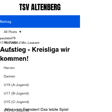
TSV ALTENBERG
Beitrag
All Posts
paulabel79
All Posts
17. Nov. 2024
2 Min. Lesezeit
Aufstieg - Kreisliga wir
Presse
kommen!
Erste
Herren
Damen
U19 (A-Jugend)
U17 (B-Jugend)
U15 (C-Jugend)
Alles vom Feinsten! Das letzte Spiel 
U13 (D-Jugend)