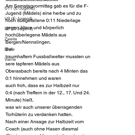
Am Samstagvormittag gab es für die F-
U11 (E-Jugend)
Jugend (Mädels) eine herbe und zu 
U9 (F-Jugend)
hoch ausgefallene 0:11 Niederlage 
gegen ältere und körperlich 
U7 (G-Jugend)
hochüberlegene Mädels aus 
Zweite
Bergen/Nennslingen.
Bei 
Dritte
traumhaftem Fussballwetter mussten un
Vierte
sere tapferen Mädels aus 
Oberasbach bereits nach 4 Minten das 
0:1 hinnehmen und waren 
auch froh, dass es zur Halbzeit nur 
0:4 (nach Treffern in der 12., 17. Und 24. 
Minute) hieß, 
was wir auch unserer überragenden 
Torhüterin zu verdanken hatten.
Nach einer Ansage zur Halbzeit vom 
Coach (auch ohne Hasen diesmal