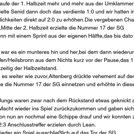
Laufe der 1. Halbzeit mehr und mehr aus der Umklammeru
zielte Senid dann doch das verdiente 1:0 und wir hatten 
lichkeiten direkt auf 2:0 zu erhöhen.Die vergebenen Ch
,Mitte der 2. Halbzeit erzielte die Nummer 17 der SG 
nn mit einem Sprint aus der eigenen Hälfte,das bis dato
 war es ein munteres hin und her,bei dem dann wieder
en/Heilsbronn aus dem Nichts kurz vor der Pause,das 1:2
zeitig der Halbzeitstand.
 es weiter wie zuvor,Altenberg drückte vehement auf de
e die Nummer 17 der SG einnetzen und erhöhte in dies
Jungs waren zwar nach dem Rückstand etwas geknickt 
 Macht wieder ins Spiel zurückzukommen und gaben sich 
von nun an nochmal eine Schippe drauf und wir konnten
2:3 Anschlusstreffer erzielen durch Lean.
eder ein Spiel ausschließlich auf das Tor der SG 