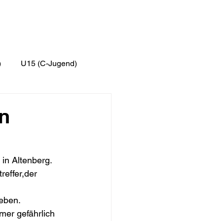
)
U15 (C-Jugend)
Dritte
Vierte
en
 in Altenberg.
effer,der 
ieben.
mer gefährlich 