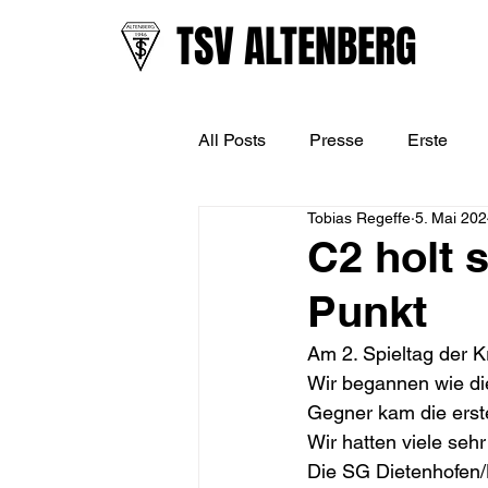
TSV ALTENBERG
All Posts
Presse
Erste
Tobias Regeffe
5. Mai 20
U13 (D-Jugend)
U11 (E-J
C2 holt s
Punkt
Am 2. Spieltag der K
Wir begannen wie di
Gegner kam die erste
Wir hatten viele seh
Die SG Dietenhofen/H