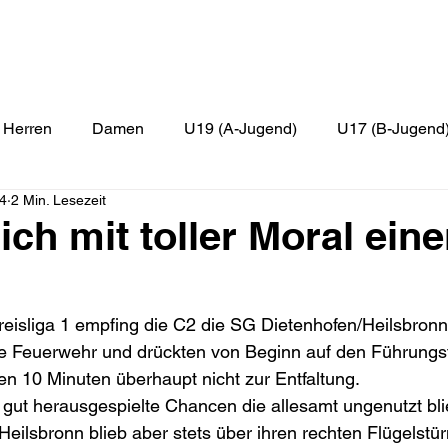
Herren
Damen
U19 (A-Jugend)
U17 (B-Jugend
24
2 Min. Lesezeit
ugend)
U9 (F-Jugend)
U7 (G-Jugend)
Zweite
ich mit toller Moral ein
reisliga 1 empfing die C2 die SG Dietenhofen/Heilsbronn
e Feuerwehr und drückten von Beginn auf den Führungstr
n 10 Minuten überhaupt nicht zur Entfaltung.
r gut herausgespielte Chancen die allesamt ungenutzt bl
eilsbronn blieb aber stets über ihren rechten Flügelstür