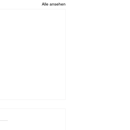
Alle ansehen
es Testspiel gegen FV
una Neuses
rste Test der Vorbereitung