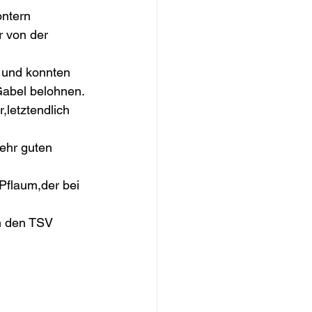
ntern 
 von der 
 und konnten 
Gabel belohnen.
letztendlich 
ehr guten 
Pflaum,der bei 
n den TSV 