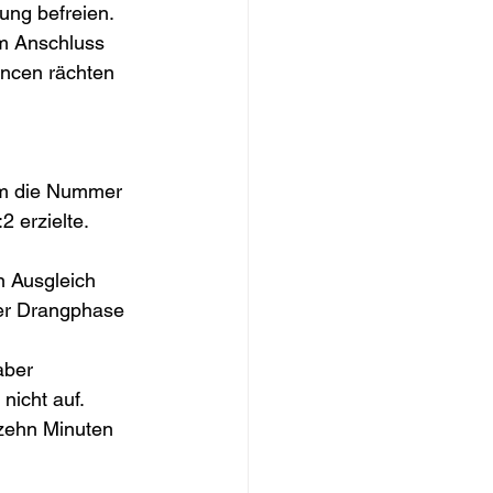
ng befreien. 
im Anschluss 
ancen rächten 
 
um die Nummer 
 erzielte.
n Ausgleich 
er Drangphase 
aber 
nicht auf.
 zehn Minuten 