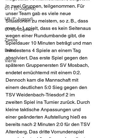
in zwei Gruppen, teilgenommen. Für 
U11 (E-Jugend)
unser Team gab es viele neue 
U9 (F-Jugend)
Situationen zu meistern, so z. B., dass 
man 4+1 spielt, dass es kein Seitenaus 
U7 (G-Jugend)
wegen einer Rundumbande gibt, die 
Zweite
Spieldauer 10 Minuten beträgt und man 
mindestens 4 Spiele an einem Tag 
Dritte
absolviert. Das erste Spiel gegen den 
Vierte
späteren Gruppenersten SV Mosbach, 
endetet ernüchternd mit einem 0:2. 
Dennoch kam die Mannschaft mit 
einem deutlichen 5:0 Sieg gegen den 
TSV Weidenbach-Triesdorf 2 im 
zweiten Spiel ins Turnier zurück. Durch 
kleine taktische Anpassungen und 
einer geänderten Aufstellung hieß es 
bereits nach 2 Minuten 2:0 für den TSV 
Altenberg. Das dritte Vorrundenspiel 