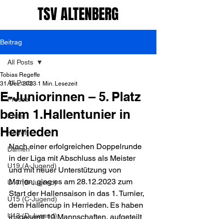
TSV ALTENBERG
Beitrag
All Posts
Tobias Regeffe
All Posts
31. Dez. 2023
1 Min. Lesezeit
E-Juniorinnen – 5. Platz
Presse
beim 1.Hallentunier in
Erste
Herrieden
Herren
Nach einer erfolgreichen Doppelrunde 
Damen
in der Liga mit Abschluss als Meister 
U19 (A-Jugend)
und mit neuer Unterstützung von 
Marion, ging es am 28.12.2023 zum 
U17 (B-Jugend)
Start der Hallensaison in das 1. Turnier, 
U15 (C-Jugend)
dem Hallencup in Herrieden. Es haben 
U13 (D-Jugend)
insgesamt 10 Mannschaften, aufgeteilt 