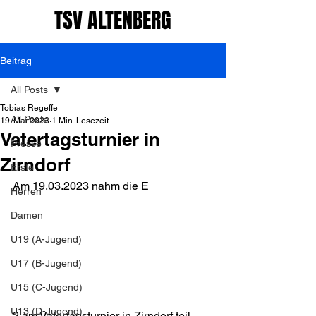
TSV ALTENBERG
Beitrag
All Posts
Tobias Regeffe
All Posts
19. Mai 2023
1 Min. Lesezeit
Vatertagsturnier in
Presse
Zirndorf
Erste
Am 19.03.2023 nahm die E
Herren
Damen
U19 (A-Jugend)
U17 (B-Jugend)
U15 (C-Jugend)
U13 (D-Jugend)
2 am Vatertagsturnier in Zirndorf teil. 