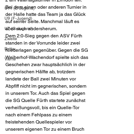
Bei dem einen oder anderen Turnier in 
U11 (E-Jugend)
der Halle hatte das Team ja das Glück 
U9 (F-Jugend)
auf seiner Seite. Manchmal läuft es 
aber auch andersherum. 
U7 (G-Jugend)
Dem 2:0-Sieg gegen den ASV Fürth 
Zweite
standen in der Vorrunde leider zwei 
Dritte
Niederlagen gegenüber. Gegen die SG 
Weiherhof-Wachendorf spielte sich das 
Vierte
Geschehen zwar hauptsächlich in der 
gegnerischen Hälfte ab, trotzdem 
landete der Ball zwei Minuten vor 
Abpfiff nicht im gegnerischen, sondern 
in unserem Tor. Auch das Spiel gegen 
die SG Quelle Fürth startete zunächst 
verheißungsvoll, bis ein Quelle-Tor 
nach einem Fehlpass zu einem 
freistehenden Quellespieler vor 
unserem eigenen Tor zu einem Bruch 